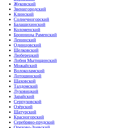
Жуковский
Звенигородский
Клинский
Солнечногорский
Балашихинский
Коломенский
Бронницы Раменский
Ленинский
Одинцовский
Щелковский
Люберецкий
Лобня Мытищинский
Можайский
Волоколамский
Лотошинский
Шаховской
Талдомский
Луховицкий
Зарайский
Серпуховской
Озёрский
Шатурский
Красногорский
Серебряно-прудский
Орехово-Зуевский