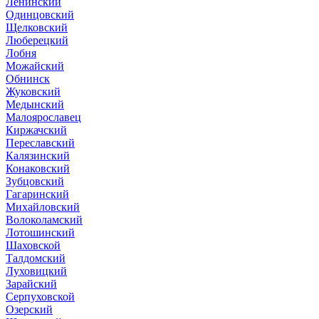
Ленинский
Одинцовский
Щелковский
Люберецкий
Лобня
Можайский
Обнинск
Жуковский
Медынский
Малоярославец
Киржачский
Переславский
Калязинский
Конаковский
Зубцовский
Гагаринский
Михайловский
Волоколамский
Лотошинский
Шаховской
Талдомский
Луховицкий
Зарайский
Серпуховской
Озерский