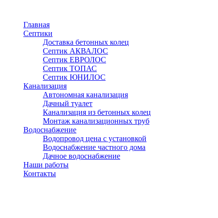
Перейти
к
Главная
основному
Септики
содержанию
Доставка бетонных колец
Септик АКВАЛОС
Септик ЕВРОЛОС
Септик ТОПАС
Септик ЮНИЛОС
Канализация
Автономная канализация
Дачный туалет
Канализация из бетонных колец
Монтаж канализационных труб
Водоснабжение
Водопровод цена с установкой
Водоснабжение частного дома
Дачное водоснабжение
Наши работы
Контакты
Наро-Фоминск