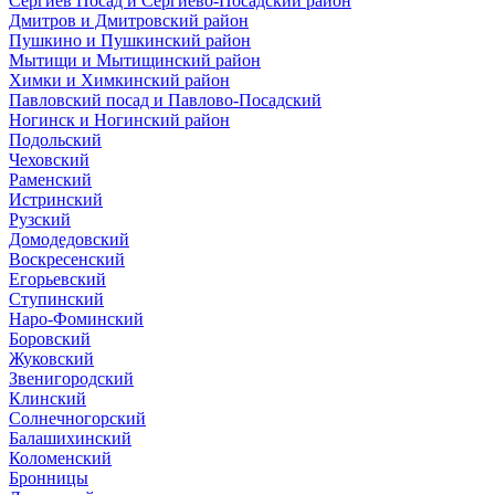
Сергиев Посад и Сергиево-Посадский район
Дмитров и Дмитровский район
Пушкино и Пушкинский район
Мытищи и Мытищинский район
Химки и Химкинский район
Павловский посад и Павлово-Посадский
Ногинск и Ногинский район
Подольский
Чеховский
Раменский
Истринский
Рузский
Домодедовский
Воскресенский
Егорьевский
Ступинский
Наро-Фоминский
Боровский
Жуковский
Звенигородский
Клинский
Солнечногорский
Балашихинский
Коломенский
Бронницы