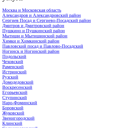
Москва и Московская область
Александров и Александровский район
Сергиев Посад и Сергиево-Посадский район
Дмитров и Дмитровский район
Пушкино и Пушкинский район
Мытищи и Мытищинский район
Химки и Химкинский район
Павловский посад и Павлово-Посадский
Ногинск и Ногинский район
Подольский
Чеховский
Раменский
Истринский
Рузский
Домодедовский
Воскресенский
Егорьевский
Ступинский
Наро-Фоминский
Боровский
Жуковский
Звенигородский
Клинский