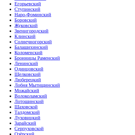
Егорьевский
Ступинский
Наро-Фоминский
Боровский
Жуковский
Звенигородский
Клинский
Солнечногорский
Балашихинский
Коломенский
Бронницы Раменский
Ленинский
Одинцовский
Щелковский
Люберецкий
Лобня Мытищинский
Можайский
Волоколамский
Лотошинский
Шаховской
Талдомский
Луховицкий
Зарайский
Серпуховской
Озёрский