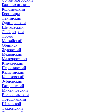
Солнечногорский
Балашихинский
Коломенский
Бронницы
Ленинский
Одинцовский
Щелковский
Люберецкий
Лобня
Можайский
Обнинск
Жуковский
Медынский
Малоярославец
Киржачский
Переславский
Калязинский
Конаковский
Зубцовский
Гагаринский
Михайловский
Волоколамский
Лотошинский
Шаховской
Талдомский