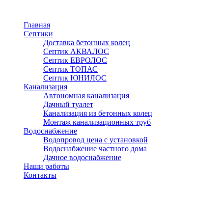
Перейти
к
Главная
основному
Септики
содержанию
Доставка бетонных колец
Септик АКВАЛОС
Септик ЕВРОЛОС
Септик ТОПАС
Септик ЮНИЛОС
Канализация
Автономная канализация
Дачный туалет
Канализация из бетонных колец
Монтаж канализационных труб
Водоснабжение
Водопровод цена с установкой
Водоснабжение частного дома
Дачное водоснабжение
Наши работы
Контакты
Наро-Фоминск