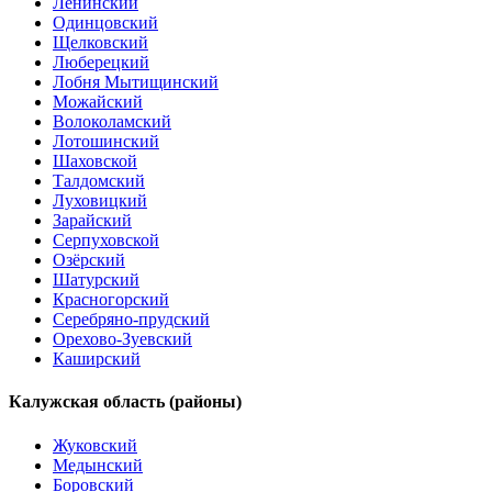
Ленинский
Одинцовский
Щелковский
Люберецкий
Лобня Мытищинский
Можайский
Волоколамский
Лотошинский
Шаховской
Талдомский
Луховицкий
Зарайский
Серпуховской
Озёрский
Шатурский
Красногорский
Серебряно-прудский
Орехово-Зуевский
Каширский
Калужская область (районы)
Жуковский
Медынский
Боровский