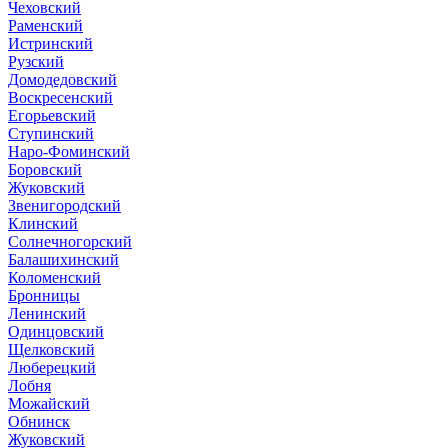
Чеховский
Раменский
Истринский
Рузский
Домодедовский
Воскресенский
Егорьевский
Ступинский
Наро-Фоминский
Боровский
Жуковский
Звенигородский
Клинский
Солнечногорский
Балашихинский
Коломенский
Бронницы
Ленинский
Одинцовский
Щелковский
Люберецкий
Лобня
Можайский
Обнинск
Жуковский