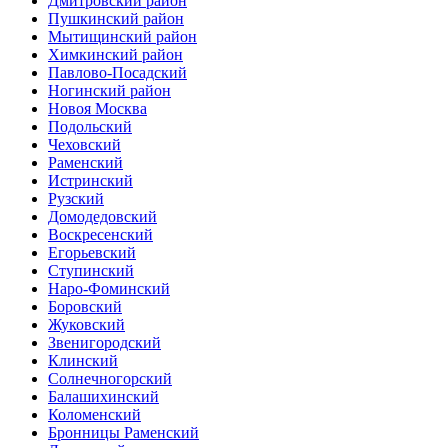
Дмитровский район
Пушкинский район
Мытищинский район
Химкинский район
Павлово-Посадский
Ногинский район
Новоя Москва
Подольский
Чеховский
Раменский
Истринский
Рузский
Домодедовский
Воскресенский
Егорьевский
Ступинский
Наро-Фоминский
Боровский
Жуковский
Звенигородский
Клинский
Солнечногорский
Балашихинский
Коломенский
Бронницы Раменский