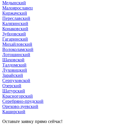
Медынский
Малоярославец
Киржачский
Переславский
Калязинский
Конаковский
Зубцовский
Гагаринский
Михайловский
Волоколамский
Лотошинский
Шаховской
Талдомский
Луховицкий
Зарайский
Серпуховской
Озерский
Шатурский
Красногорский
Серебряно-прудский
Орехово-зуевский
Каширский
Оставьте заявку прямо сейчас!